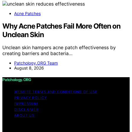
Acne Patches
Why Acne Patches Fail More Often on
Unclean Skin
Unclean skin hampers acne patch effectiveness by
creating barriers and bacteria…
Patchology.ORG Team
August 8, 2026
Patchology.ORG
WEBSITE TERMS AND CONDITIONS OF USE
PRIVACY POLICY
IMPRESSUM
DISCLAIMER
ABOUT US
Copyright © 2026 patchology.org Trademark Notice:
Patchology.org is an independent informational website