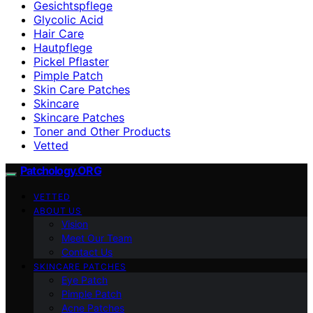
Gesichtspflege
Glycolic Acid
Hair Care
Hautpflege
Pickel Pflaster
Pimple Patch
Skin Care Patches
Skincare
Skincare Patches
Toner and Other Products
Vetted
Patchology.ORG
VETTED
ABOUT US
Vision
Meet Our Team
Contact Us
SKINCARE PATCHES
Eye Patch
Pimple Patch
Acne Patches