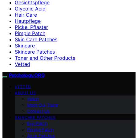
Gesichtspflege
Glycolic Acid
Hair Care
Hautpflege
Pickel Pflaster
Pimple Patch
Skin Care Patches
Skincare
Skincare Patches
Toner and Other Products
Vetted
Patchology.ORG
VETTED
ABOUT US
Vision
Meet Our Team
Contact Us
SKINCARE PATCHES
Eye Patch
Pimple Patch
Acne Patches