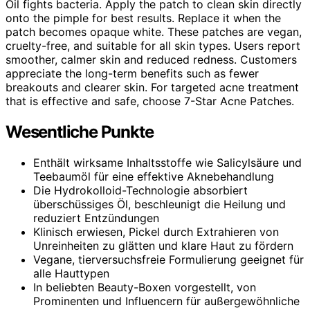
Oil fights bacteria. Apply the patch to clean skin directly
onto the pimple for best results. Replace it when the
patch becomes opaque white. These patches are vegan,
cruelty-free, and suitable for all skin types. Users report
smoother, calmer skin and reduced redness. Customers
appreciate the long-term benefits such as fewer
breakouts and clearer skin. For targeted acne treatment
that is effective and safe, choose 7-Star Acne Patches.
Wesentliche Punkte
Enthält wirksame Inhaltsstoffe wie Salicylsäure und
Teebaumöl für eine effektive Aknebehandlung
Die Hydrokolloid-Technologie absorbiert
überschüssiges Öl, beschleunigt die Heilung und
reduziert Entzündungen
Klinisch erwiesen, Pickel durch Extrahieren von
Unreinheiten zu glätten und klare Haut zu fördern
Vegane, tierversuchsfreie Formulierung geeignet für
alle Hauttypen
In beliebten Beauty-Boxen vorgestellt, von
Prominenten und Influencern für außergewöhnliche