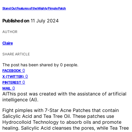
Stand Out Features of the Mighty Pimple Patch
Published on
11 July 2024
AUTHOR
Claire
SHARE ARTICLE
The post has been shared by
0
people.
0
FACEBOOK
0
X (TWITTER)
0
PINTEREST
0
MAIL
AI
This post was created with the assistance of artificial
intelligence (AI).
Fight pimples with 7-Star Acne Patches that contain
Salicylic Acid and Tea Tree Oil. These patches use
Hydrocolloid Technology to absorb oils and promote
healing. Salicylic Acid cleanses the pores, while Tea Tree