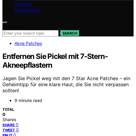
GERMAN
DISCLAIMER
Search for:
SEARCH
Akne Patches
Entfernen Sie Pickel mit 7-Stern-
Akneepflastern
Jagen Sie Pickel weg mit den 7 Star Acne Patches – ein
Geheimtipp für eine klare Haut, die Sie nicht verpassen
sollten!
9 minute read
TOTAL
0
Shares
0
SHARE
0
TWEET
0
PIN IT