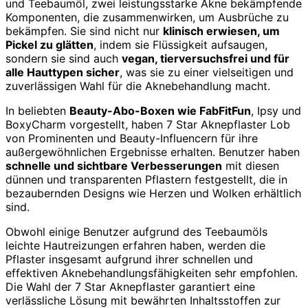
und Teebaumöl, zwei leistungsstarke Akne bekämpfende
Komponenten, die zusammenwirken, um Ausbrüche zu
bekämpfen. Sie sind nicht nur
klinisch erwiesen, um
Pickel zu glätten
, indem sie Flüssigkeit aufsaugen,
sondern sie sind auch
vegan, tierversuchsfrei und für
alle Hauttypen sicher
, was sie zu einer vielseitigen und
zuverlässigen Wahl für die Aknebehandlung macht.
In beliebten
Beauty-Abo-Boxen wie FabFitFun
, Ipsy und
BoxyCharm vorgestellt, haben 7 Star Aknepflaster Lob
von Prominenten und Beauty-Influencern für ihre
außergewöhnlichen Ergebnisse erhalten. Benutzer haben
schnelle und sichtbare Verbesserungen
mit diesen
dünnen und transparenten Pflastern festgestellt, die in
bezaubernden Designs wie Herzen und Wolken erhältlich
sind.
Obwohl einige Benutzer aufgrund des Teebaumöls
leichte Hautreizungen erfahren haben, werden die
Pflaster insgesamt aufgrund ihrer schnellen und
effektiven Aknebehandlungsfähigkeiten sehr empfohlen.
Die Wahl der 7 Star Aknepflaster garantiert eine
verlässliche Lösung mit bewährten Inhaltsstoffen zur